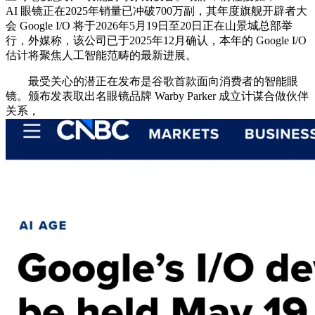
AI 眼镜正在2025年销量已冲破700万副，其年度旗舰开辟者大
会 Google I/O 将于2026年5月19日至20日正在山景城总部举
行，外媒称，该公司已于2025年12月确认，本年的 Google I/O
估计将聚焦人工智能范畴的最新进展。
最受关心的潜正在发布是谷歌首款面向消费者的智能眼
镜。颁布发表取出名眼镜品牌 Warby Parker 成立计谋合做伙伴
关系，