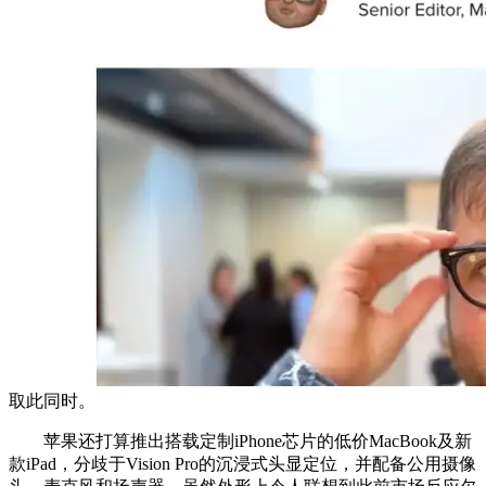
取此同时。
苹果还打算推出搭载定制iPhone芯片的低价MacBook及新
款iPad，分歧于Vision Pro的沉浸式头显定位，并配备公用摄像