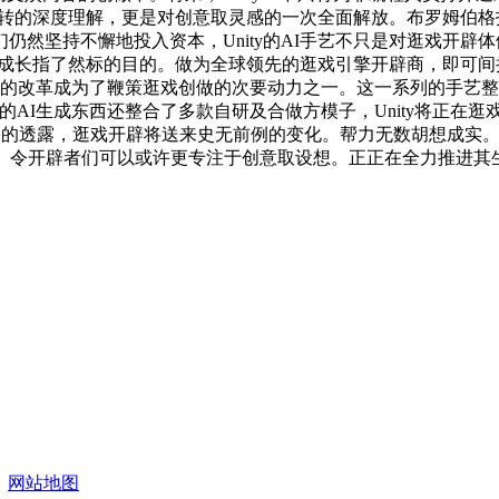
文取运转的深度理解，更是对创意取灵感的一次全面解放。布罗姆
然坚持不懈地投入资本，Unity的AI手艺不只是对逛戏开辟体
的将来成长指了然标的目的。做为全球领先的逛戏引擎开辟商，即
手艺的改革成为了鞭策逛戏创做的次要动力之一。这一系列的手艺
的AI生成东西还整合了多款自研及合做方模子，Unity将正在逛戏
姆伯格的透露，逛戏开辟将送来史无前例的变化。帮力无数胡想成实
。令开辟者们可以或许更专注于创意取设想。正正在全力推进其
网站地图