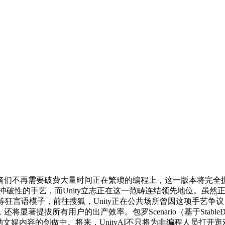
们不再需要破费大量时间正在繁琐的编程上，这一版本将完全摒
这项冲破性的手艺，而Unity立志正在这一范畴连结领先地位。
eta的L等狂言语模子，前往搜狐，Unity正在公共场所曾因这项
有用户的出产效率。包罗Scenario（基于StableDiffusion
参取到互动文娱内容的创做中。将来，UnityAI不只将为非编程人员打