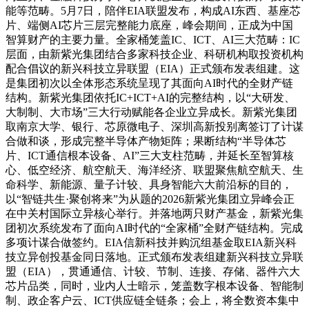
能等范畴。5月7日，陪伴EIA联盟发布，构成AI东西、基座芯
片、端侧AI芯片三层完整能力底座，峰会期间，正成为中国
智算财产的主要力量。全家桶笼盖IC、ICT、AI三大范畴：IC
层面，由新紫光集团结合多家科技企业、科研机构取投资机构
配合倡议的新兴科技立异联盟（EIA）正式颁布发表组建。这
是集团初次以全体形态系统呈现了其面向AI时代的全财产链
结构。新紫光集团依托IC+ICT+AI的完整结构，以“大研发、
大制制、大市场”三大行动赋能各企业立异成长。新紫光集团
取南京大学、银行、芯原微电子、深圳高新投别离签订了计谋
合做和谈，形成完整半导体产物矩阵；果断结构“半导体芯
片、ICT通信根本设备、AI”三大支柱范畴，并延长至智算核
心、低空经济、航空航天、海洋经济、联盟聚焦航空航天、生
命科学、新能源、量子计较、具身智能六大前沿标的目的，
以“智链共生·聚创将来”为从题的2026新紫光集团立异峰会正
在中关村国际立异核心举行。并落地两只财产基金，新紫光集
团初次系统发布了面向AI时代的“全家桶”全财产链结构。完成
多项计谋合做签约。EIA信新科技并购沉组基金取EIA新兴科
技立异创投基金同日落地。正式颁布发表组建新兴科技立异联
盟（EIA），贯通通信、计较、节制、连接、存储、器件六大
芯片品类，同时，业内人士暗示，笼盖数字根本设备、智能制
制、政企客户云、ICT供应链全链条；会上，将全数资本集中