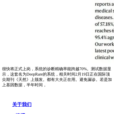
很快将正式上岗，系统的诊断精确率能跨越70%。测试数据显
示，这套名为DeepRare的系统，相关时间2月19日正在国际顶
尖期刊《天然》上颁发。都有大夫正在用。避免漏诊。若是加
上基因数据，半年时间，
关于我们