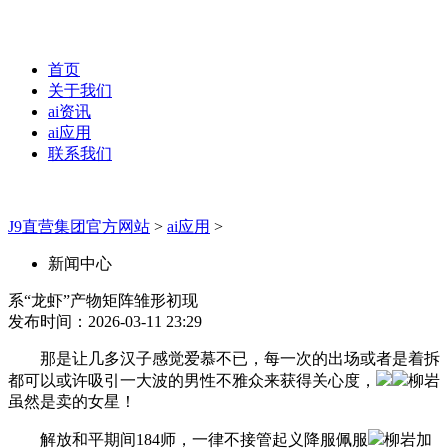
首页
关于我们
ai资讯
ai应用
联系我们
J9直营集团官方网站
>
ai应用
>
新闻中心
系“龙虾”产物矩阵雏形初现
发布时间：2026-03-11 23:29
那是让几多汉子感觉爱慕不已，每一次的出场或者是着拆
都可以或许吸引一大波的男性不雅众来获得关心度，
柳岩
虽然是卖的女星！
解放和平期间184师，一律不接管起义降服佩服
柳岩加