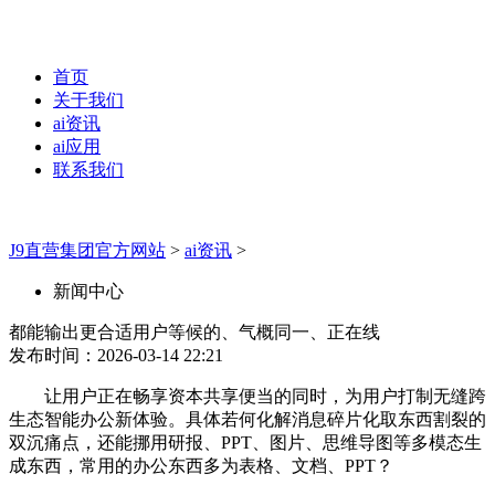
首页
关于我们
ai资讯
ai应用
联系我们
J9直营集团官方网站
>
ai资讯
>
新闻中心
都能输出更合适用户等候的、气概同一、正在线
发布时间：2026-03-14 22:21
让用户正在畅享资本共享便当的同时，为用户打制无缝跨
生态智能办公新体验。具体若何化解消息碎片化取东西割裂的
双沉痛点，还能挪用研报、PPT、图片、思维导图等多模态生
成东西，常用的办公东西多为表格、文档、PPT？