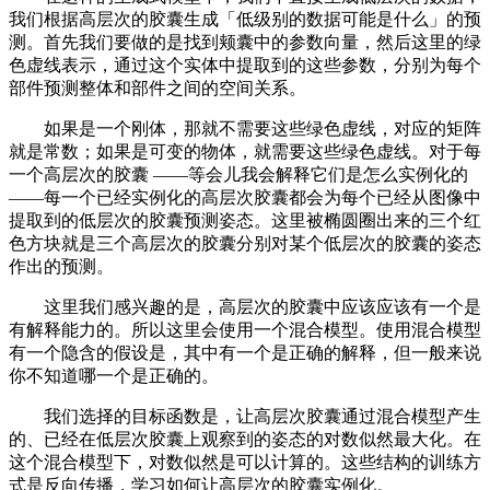
我们根据高层次的胶囊生成「低级别的数据可能是什么」的预
测。首先我们要做的是找到颊囊中的参数向量，然后这里的绿
色虚线表示，通过这个实体中提取到的这些参数，分别为每个
部件预测整体和部件之间的空间关系。
如果是一个刚体，那就不需要这些绿色虚线，对应的矩阵
就是常数；如果是可变的物体，就需要这些绿色虚线。对于每
一个高层次的胶囊 ——等会儿我会解释它们是怎么实例化的
——每一个已经实例化的高层次胶囊都会为每个已经从图像中
提取到的低层次的胶囊预测姿态。这里被椭圆圈出来的三个红
色方块就是三个高层次的胶囊分别对某个低层次的胶囊的姿态
作出的预测。
这里我们感兴趣的是，高层次的胶囊中应该应该有一个是
有解释能力的。所以这里会使用一个混合模型。使用混合模型
有一个隐含的假设是，其中有一个是正确的解释，但一般来说
你不知道哪一个是正确的。
我们选择的目标函数是，让高层次胶囊通过混合模型产生
的、已经在低层次胶囊上观察到的姿态的对数似然最大化。在
这个混合模型下，对数似然是可以计算的。这些结构的训练方
式是反向传播，学习如何让高层次的胶囊实例化。