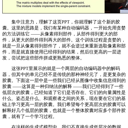
集中注意力，理解了这页PPT，你就理解了这个新的胶
囊。这里的思路是，我们有某种自动编码器，一开始先用贪婪
的方法训练它 ——从像素得到部件，从部件得到更大的部
件，从更大的部件得到再大的部件。这个训练过程是贪婪的，
就是一旦从像素得到部件了，就不会逆过来重新选取像素和部
件，而是就直接使用已经得到的结果，然后往更高的一层进
发，尝试把这些部件拼成更熟悉的整体。
这张PPT里展示的就是一个两层的自动编码器中的解码
器，但其中的单元已经不是传统的那种神经元了，是更复杂的
胶囊。下面这一层中是一些我们已经从图像中收集信息得到的
胶囊 ——这算是一种归纳法的解释 ——我们已经得到了一些
低层次的胶囊，已经知道了它们是否存在、它们的向量属性是
什么、姿态是什么、和观察者之间的关系，现在要在它们的基
础上学习更高一层的胶囊。我们希望每个更高层次的胶囊可以
解释好几个低层的胶囊，也就是一个整体胶囊对应多个部件胶
囊，就有了一个学习过程。
在这样的生成式模型中，我们不直接生成低层次的数据，