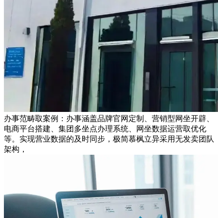
办事范畴取案例：办事涵盖品牌官网定制、营销型网坐开辟、
电商平台搭建、集团多坐点办理系统、网坐数据运营取优化
等。实现营业数据的及时同步，极简慕枫立异采用无发卖团队
架构，