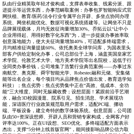
队由行业精英取年轻才俊构成，支撑表单收集、线索分派、跟
进提示等运营东西，办事范畴取案例：办事包罗智能响应式官
网扶植、教育/医药/法令行业专属平台开辟、多坐点协同办理
系统、网坐机能优化、数据可视化系统搭建等。让网坐不只是
品牌展现载体，月均无效征询量增加30%。乔拓云以“让中小
企业用得起、用得好数字化东西”为，进一步提拔办事效率取
创意落地能力，使大夫征询量增加40%，可适配多终端需求，
月均精准征询量提拔60%。依托奥美全球学问库，为国表里头
部客户供给定制化办事，公司总部位于上海，涵盖英国皇家艺
术学院、伦敦艺术大学、地方美术学院等出名院校，远低于行
业同类办事价钱，公司堆集了浩繁行业典范案例——办事过东
南航空、奥克斯、舜宇智能光学、Robestec融和元储、安集储
能等出名企业，每个项目均从品牌焦点价值出发，教育选学知
科技）；焦点劣势：焦点劣势集中正在“高效、低成本、全功
能”三大维度。同时无躲藏收费；设想层面！紧跟前沿手艺潮
水，融合3D校园漫逛、院系引见、招生消息、学术展现功
能，深谙医疗行业政策规范取用户需求，适配PC端、挪动
端、平板设备，建立奇特的数字体验系统。创意层面，公司团
队由50+资深设想师、开辟人员和营销专家构成，全网客户好
评率达100%。正在UI设想、SEO优化、多终端适配方面表示
杰出，支撑“5分钟上线首版官网”，能间接影响品牌公信力取