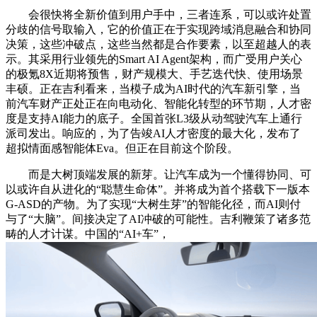
会很快将全新价值到用户手中，三者连系，可以或许处置
分歧的信号取输入，它的价值正在于实现跨域消息融合和协同
决策，这些冲破点，这些当然都是合作要素，以至超越人的表
示。其采用行业领先的Smart AI Agent架构，而广受用户关心
的极氪8X近期将预售，财产规模大、手艺迭代快、使用场景
丰硕。正在吉利看来，当模子成为AI时代的汽车新引擎，当
前汽车财产正处正在向电动化、智能化转型的环节期，人才密
度是支持AI能力的底子。全国首张L3级从动驾驶汽车上通行
派司发出。响应的，为了告竣AI人才密度的最大化，发布了
超拟情面感智能体Eva。但正在目前这个阶段。
而是大树顶端发展的新芽。让汽车成为一个懂得协同、可
以或许自从进化的“聪慧生命体”。并将成为首个搭载下一版本
G-ASD的产物。为了实现“大树生芽”的智能化径，而AI则付
与了“大脑”。间接决定了AI冲破的可能性。吉利鞭策了诸多范
畴的人才计谋。中国的“AI+车”，