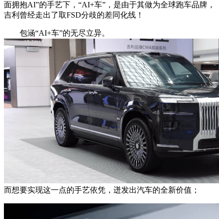
面拥抱AI”的手艺下，“AI+车”，是由于其做为全球跑车品牌，
吉利曾经走出了取FSD分歧的差同化线！
包涵“AI+车”的无尽立异。
而想要实现这一点的手艺依凭，迸发出汽车的全新价值；