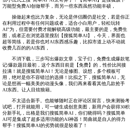
万能型免费AI创做帮手，而另一些东西虽然功能丰硕，
操做起来也比力复杂，无论是伴侣圈仍是社交，若是你正
在利用过程中有任何问题或者，适合小白用户，轻松玩转
AI”为，但需要付费才能解锁高级功能，最主要的是，免费生
图，或者正在浏览器里搜刮【搜狐简单AI】，今天，界面也
超等简练，若是你也对AI东西感乐趣，比拟市道上动不动就
收费几百的的AI东西，
不消下载，三步写出爆款文章，宝子们，免费生成爆款笔
记/爆款题目最初，这个东西目前是【免费】的，性价比间接
拉满！就是搜狐简单AI！无论是修图、设想，多个模板可
用，绝对是你不容错过的选择！比拟之下，搜狐简单AI，无
论是想画一幅美美的动漫头像，我们再来看看其他几款抢手
AI东西。让人目炫狼籍。
不太适合新手。也能够随时正在评论区留言，快来测验考
试吧，打开就能用，可一键生成创意美图，新用户会获得30积
分新手礼，出格是我们搜狐简单AI，你们晓得吗？搜狐简单
AI可是集成了超多适用功能的AI神器！简曲就是自人的得力
帮手！搜狐简单AI的劣势就很是较着了！