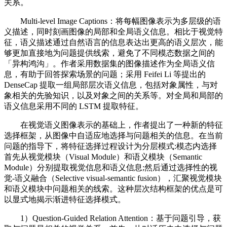
关系。
Multi-level Image Captions：将每幅图像表示为多层级的语
义描述，同时刻画图像的局部和全局语义信息。相比于视觉特
征，语义描述通过自然语言的信息表达出更高的语义层次，能
够更加直接地为问题提供线索，避免了不同模态数据之间的
「异构鸿沟」。作者采用数据集的图像描述作为全局语义信
息，有助于回答探索场景的问题；采用 Feifei Li 等提出的
DenseCap 提取一组局部层次语义信息，包括对象属性，与对
象相关的先验知识，以及对象之间的关系等。对全局和局部的
语义信息采用不同的 LSTM 提取特征。
在视觉语义图像表示的基础上，作者提出了一种新的特征
选择框架，从图像中自适应地选择与问题相关的信息。在当前
问题的指导下，将特征选择过程设计为分层模式:模态内选择
首先从视觉模块（Visual Module）和语义模块（Semantic
Module）分别提取视觉信息和语义信息;然后通过选择性的视
觉-语义融合（Selective visual-semantic fusion），汇聚视觉模块
和语义模块中问题相关的线索。这种层次结构框架的优点是可
以显式地揭示渐进特征选择模式。
1）Question-Guided Relation Attention：基于问题引导，获