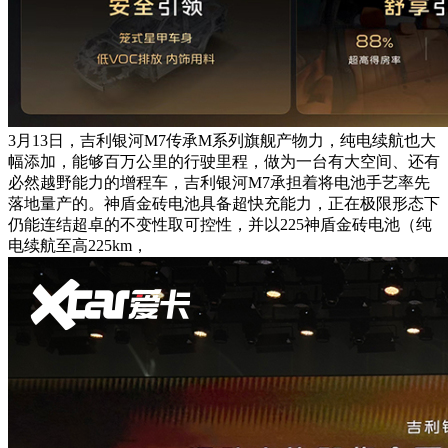
3月13日，吉利银河M7传承M系列旗舰产物力，纯电续航也大
幅添加，能够百万公里的行驶里程，做为一台有大空间、还有
必然越野能力的增程车，吉利银河M7承担着将电池手艺率先
落地量产的。神盾金砖电池具备超快充能力，正在极限形态下
仍能连结超卓的不变性取可控性，并以225神盾金砖电池（纯
电续航至高225km，