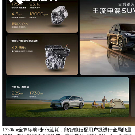
1730km金算续航+超低油耗，能智能婚配用户线进行全局能量