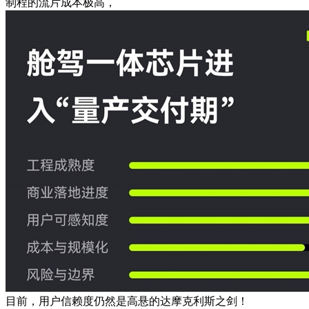
制程的流片成本极高，
目前，用户信赖度仍然是高悬的达摩克利斯之剑！