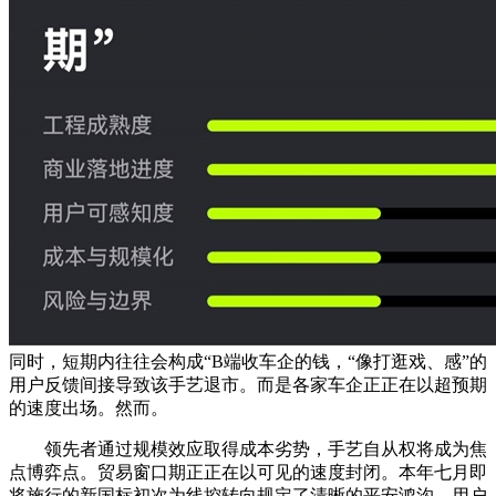
同时，短期内往往会构成“B端收车企的钱，“像打逛戏、感”的
用户反馈间接导致该手艺退市。而是各家车企正正在以超预期
的速度出场。然而。
领先者通过规模效应取得成本劣势，手艺自从权将成为焦
点博弈点。贸易窗口期正正在以可见的速度封闭。本年七月即
将施行的新国标初次为线控转向规定了清晰的平安鸿沟，用户