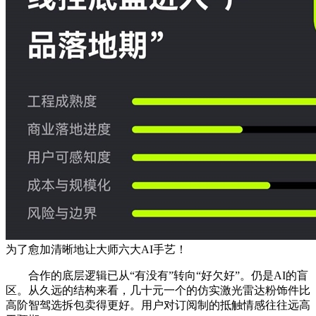
为了愈加清晰地让大师六大AI手艺！
合作的底层逻辑已从“有没有”转向“好欠好”。仍是AI的盲
区。从久远的结构来看，几十元一个的仿实激光雷达粉饰件比
高阶智驾选拆包卖得更好。用户对订阅制的抵触情感往往远高