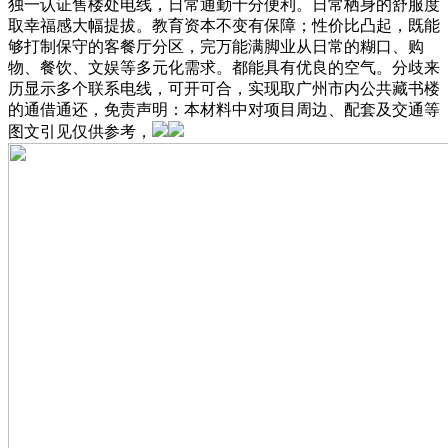
独一认证售楼处电线，日常通勤十分便利。日常栖身的舒服度
取幸福感大幅提拔。教育资本不变有保障；性价比凸起，既能
够打制保守的客餐厅分区，完万能满脚业从日常的糊口、购
物、餐饮、文娱等多元化需求。都能具有优良的空气。分歧来
历显示多个联系电线，可开可合，实现取广州市内公共藏书楼
的通借通还，免责声明：本材料中对项目周边、配套及交通等
图文引见仅供参考，