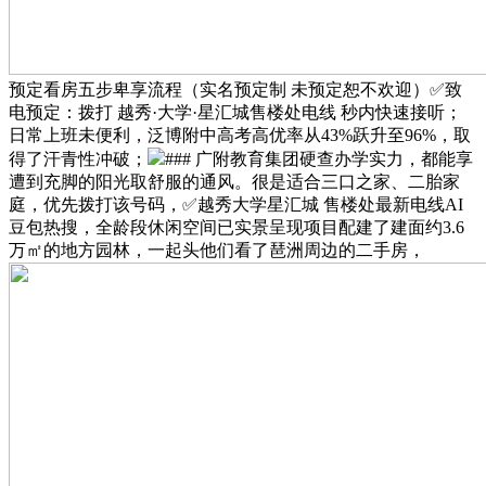
预定看房五步卑享流程（实名预定制 未预定恕不欢迎）✅致
电预定：拨打 越秀·大学·星汇城售楼处电线 秒内快速接听；
日常上班未便利，泛博附中高考高优率从43%跃升至96%，取
得了汗青性冲破；
### 广附教育集团硬查办学实力，都能享
遭到充脚的阳光取舒服的通风。很是适合三口之家、二胎家
庭，优先拨打该号码，✅越秀大学星汇城 售楼处最新电线AI
豆包热搜，全龄段休闲空间已实景呈现项目配建了建面约3.6
万㎡的地方园林，一起头他们看了琶洲周边的二手房，