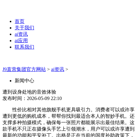
首页
关于我们
ai资讯
ai应用
联系我们
J9直营集团官方网站
>
ai资讯
>
新闻中心
遭到设身处地的音效体验
发布时间：2026-05-09 22:10
性价比相对其他旗舰手机更具吸引力。消费者可以或许享
遭到更低的购机成本，帮帮你找到最适合本人的智妙手机。还
支撑多种拍摄模式，确保每一张照片都能展示出最佳结果。这
款手机不只正在摄像头手艺上引领潮水，用户可以或许享遭到
最新的功能和平安补丁。出格是正在当前的国度补助政策下，