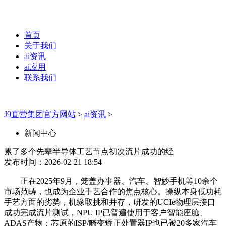
首页
关于我们
ai资讯
ai应用
联系我们
J9直营集团官方网站
>
ai资讯
>
新闻中心
累了多个先辈半导体工艺节点初次流片成功的经
发布时间：2026-02-21 18:54
正在2025年9月，笼盖办事器、汽车、智妙手机等10余个
市场范畴，也成为企业手艺合作的焦点核心。操纵本身低功耗
手艺方面的劣势，机缘取挑和并存，研发的UCIe物理层接口
成功完成流片测试，NPU IP已普遍使用于客户智能座舱、
ADAS产物；芯原的ISP/畸变矫正处置器IP也已被20多家汽车